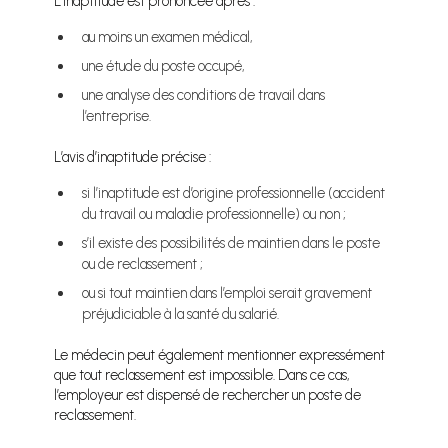
L’inaptitude est prononcée après :
au moins un examen médical,
une étude du poste occupé,
une analyse des conditions de travail dans
l’entreprise.
L’avis d’inaptitude précise :
si l’inaptitude est d’origine professionnelle (accident
du travail ou maladie professionnelle) ou non ;
s’il existe des possibilités de maintien dans le poste
ou de reclassement ;
ou si tout maintien dans l’emploi serait gravement
préjudiciable à la santé du salarié.
Le médecin peut également mentionner expressément
que tout reclassement est impossible. Dans ce cas,
l’employeur est dispensé de rechercher un poste de
reclassement.