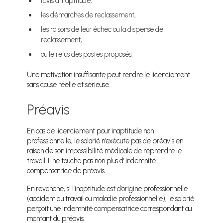
l’avis d’inaptitude,
les démarches de reclassement,
les raisons de leur échec ou la dispense de
reclassement,
ou le refus des postes proposés.
Une motivation insuffisante peut rendre le licenciement
sans cause réelle et sérieuse.
Préavis
En cas de licenciement pour inaptitude non
professionnelle, le salarié n’exécute pas de préavis en
raison de son impossibilité médicale de reprendre le
travail. Il ne touche pas non plus d' indemnité
compensatrice de préavis.
En revanche, si l’inaptitude est d’origine professionnelle
(accident du travail ou maladie professionnelle), le salarié
perçoit une indemnité compensatrice correspondant au
montant du préavis.